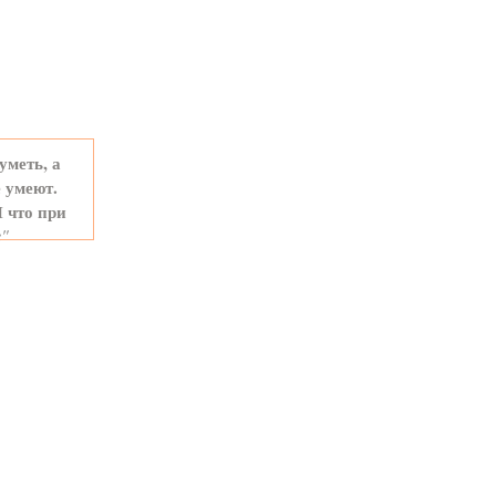
уметь, а
 умеют.
И что при
е"