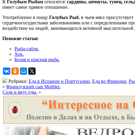
К
Голубым Рыбам
относятся:
сардины, анчоусы, тунец, сель
имеет самое прямое отношение.
Употребление в пищу
Голубых Рыб
, в чьем мясе присутству
сердечнососудистыми заболеваниями или с определенными про
воздействие на людей, занимающихся активной мыслительной де
Похожие статьи:
Рыба-сабля.
Хек.
Белая и красная рыба.
Рубрики:
Еда в Испании и Португалии
,
Еда во Франции
,
Ры
«
Французский сыр Morbier.
Соль и вкус еды.
»