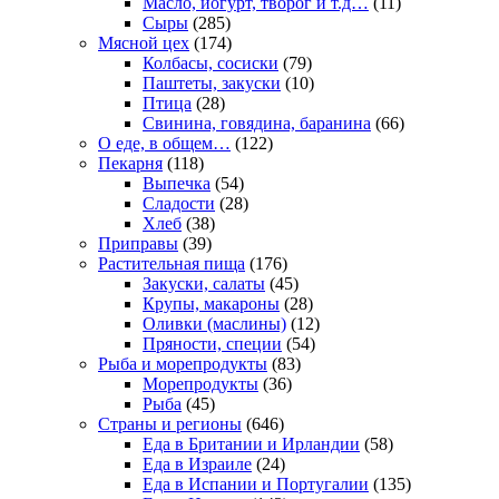
Масло, иогурт, творог и т.д…
(11)
Сыры
(285)
Мясной цех
(174)
Колбасы, сосиски
(79)
Паштеты, закуски
(10)
Птица
(28)
Свинина, говядина, баранина
(66)
О еде, в общем…
(122)
Пекарня
(118)
Выпечка
(54)
Сладости
(28)
Хлеб
(38)
Приправы
(39)
Растительная пища
(176)
Закуски, салаты
(45)
Крупы, макароны
(28)
Оливки (маслины)
(12)
Пряности, специи
(54)
Рыба и морепродукты
(83)
Морепродукты
(36)
Рыба
(45)
Страны и регионы
(646)
Еда в Британии и Ирландии
(58)
Еда в Израиле
(24)
Еда в Испании и Португалии
(135)