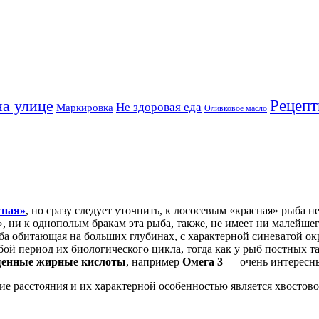
на улице
Рецеп
Не здоровая еда
Маркировка
Оливковое масло
сная»
, но сразу следует уточнить, к лососевым «красная» рыба н
», ни к однополым бракам эта рыба, также, не имеет ни малейше
а обитающая на больших глубинах, с характерной синеватой о
ой период их биологического цикла, тогда как у рыб постных т
енные жирные кислоты
, например
Омега 3
— очень интересны
е расстояния и их характерной особенностью является хвостово