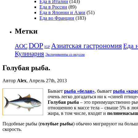
Еда в Италии
(143)
Еда в России
(89)
Еда в Японии и Азии
(51)
Еда во Франции
(183)
Метки
DOP
Азиатская гастрономия
Еда 
AOC
IGP
Кулинария
Эксперименты со вкусом
Голубая рыба.
Автор
Alex
, Апрель 27th, 2013
Бывает
рыба «белая»
, бывает
рыба «кра
очень легко догадаться ни к «синей птице
Голубая рыба
– это преимущественно рыб
отношению к массе тела – свыше 5% в люб
жира, в том числе, входят и
полиненасыщ
Подобные рыбы (
голубые рыбы
) обычно мигрируют на больши
скорость.