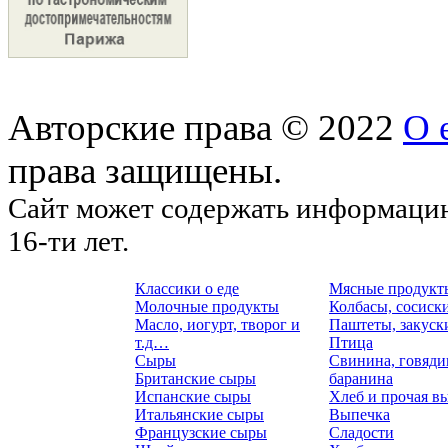
Авторские права © 2022
О 
права защищены.
Сайт может содержать информацию
16-ти лет.
Классики о еде
Мясные продукт
Молочные продукты
Колбасы, сосиск
Масло, иогурт, творог и
Паштеты, закуск
т.д…
Птица
Сыры
Свинина, говяди
Британские сыры
баранина
Испанские сыры
Хлеб и прочая в
Итальянские сыры
Выпечка
Французские сыры
Сладости