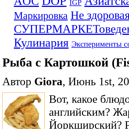
DOP
Азиатск
AOC
IGP
Не здоровая
Маркировка
СУПЕРМАРКЕТоведе
Кулинария
Эксперименты с
Рыба с Картошкой (Fis
Автор
Giora
, Июнь 1st, 2
Вот, какое блюд
английским? Жа
Йоркширский? 