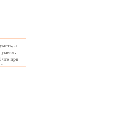
уметь, а
 умеют.
И что при
е"