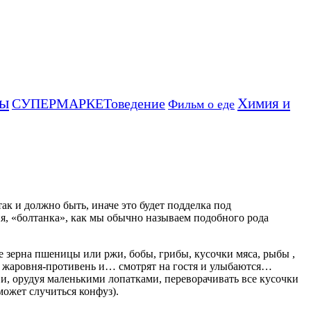
ты
Химия и
СУПЕРМАРКЕТоведение
Фильм о еде
ак и должно быть, иначе это будет подделка под
ня, «болтанка», как мы обычно называем подобного рода
е зерна пшеницы или ржи, бобы, грибы, кусочки мяса, рыбы ,
ся жаровня-противень и… смотрят на гостя и улыбаются…
, орудуя маленькими лопатками, переворачивать все кусочки
может случиться конфуз).