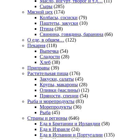
Масло, иогурт, творог и т.д…
(11)
Сыры
(285)
Мясной цех
(174)
Колбасы, сосиски
(79)
Паштеты, закуски
(10)
Птица
(28)
Свинина, говядина, баранина
(66)
О еде, в общем…
(122)
Пекарня
(118)
Выпечка
(54)
Сладости
(28)
Хлеб
(38)
Приправы
(39)
Растительная пища
(176)
Закуски, салаты
(45)
Крупы, макароны
(28)
Оливки (маслины)
(12)
Пряности, специи
(54)
Рыба и морепродукты
(83)
Морепродукты
(36)
Рыба
(45)
Страны и регионы
(646)
Еда в Британии и Ирландии
(58)
Еда в Израиле
(24)
Еда в Испании и Португалии
(135)