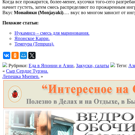
Когда все прожарится, более-менее, кусочки того-сего разгреб
начнет густеть, затем смесь распределяют по прожаренным инг
Вкус
Монайяки (Monjayaki)
.… вкус во многом зависит от инг
Похожие статьи:
Нукамисо – смесь для маринования.
Японское Карри.
Темпура (Tempura).
Рубрики:
Еда в Японии и Азии
,
Закуски, салаты
Теги:
Аз
«
Сыр Сердце Турэна.
Лепешка Msemen.
»