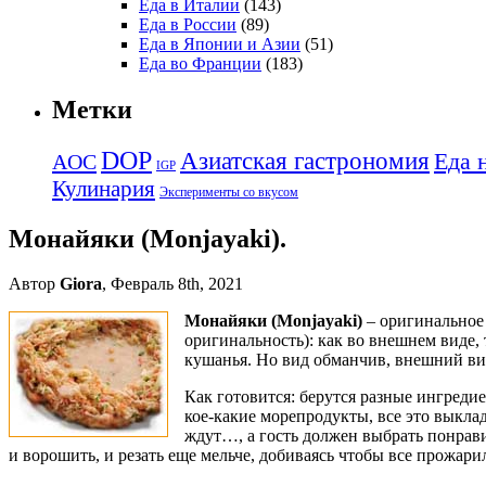
Еда в Италии
(143)
Еда в России
(89)
Еда в Японии и Азии
(51)
Еда во Франции
(183)
Метки
DOP
Азиатская гастрономия
Еда 
AOC
IGP
Кулинария
Эксперименты со вкусом
Монайяки (Monjayaki).
Автор
Giora
, Февраль 8th, 2021
Монайяки (Monjayaki)
– оригинальное 
оригинальность): как во внешнем виде,
кушанья. Но вид обманчив, внешний вид
Как готовится: берутся разные ингреди
кое-какие морепродукты, все это выкла
ждут…, а гость должен выбрать понрав
и ворошить, и резать еще мельче, добиваясь чтобы все прожари