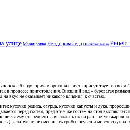
на улице
Рецеп
Не здоровая еда
Маркировка
Оливковое масло
японское блюдо, причем оригинальность присутствует во всем (т
 так в процессе приготовления. Внешний вид – буроватая размаз
 на вкус не оказывает никакого влияния, к счастью.
енты: кусочки редиса, огурца, кусочки капусты и лука, проросши
дывается перед гостем, пред этим же гостем на стол выставляет
ившиеся ему ингредиенты, выложить их на разогретую жаровню и
лось ( желательно не смешивать грибы, огурец и морепродукты, 